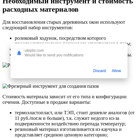
Необходимый инструмент и стоимость
расходных материалов
Для восстановления старых деревянных окон используют
следующий набор инструментов:
роликовый ходунок, посредством которого
производится укладка резинового уплотнителя в пазы;
шуруповерт;
uteplix.com
фрезерный инструмент — с его помощью делают пазы.
Would like to send you notifications
Discard
Allow
Стоимость материала зависит от его типа и конфигурации
сечения. Доступные в продаже варианты:
термоэластопласт, или ТЭП, стоит дешевле аналогов (от
11 руб./пог.м и больше), т.к. служит недолго из-за
подверженности воздействию перепада температур;
резиновый материал изготавливается из каучука и
представляет среднюю ценовую категорию;