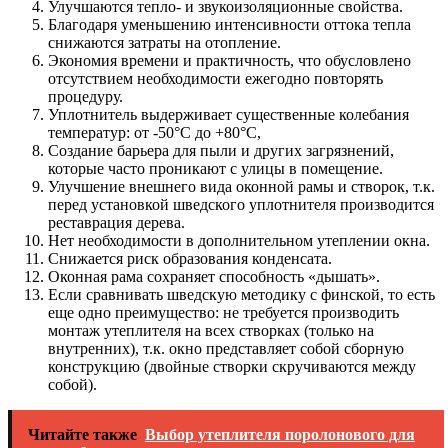
Улучшаются тепло- и звукоизоляционные свойства.
Благодаря уменьшению интенсивности оттока тепла
снижаются затраты на отопление.
Экономия времени и практичность, что обусловлено
отсутствием необходимости ежегодно повторять
процедуру.
Уплотнитель выдерживает существенные колебания
температур: от -50°С до +80°С,
Создание барьера для пыли и других загрязнений,
которые часто проникают с улицы в помещение.
Улучшение внешнего вида оконной рамы и створок, т.к.
перед установкой шведского уплотнителя производится
реставрация дерева.
Нет необходимости в дополнительном утеплении окна.
Снижается риск образования конденсата.
Оконная рама сохраняет способность «дышать».
Если сравнивать шведскую методику с финской, то есть
еще одно преимущество: не требуется производить
монтаж утеплителя на всех створках (только на
внутренних), т.к. окно представляет собой сборную
конструкцию (двойные створки скручиваются между
собой).
Читайте также
Выбор утеплителя поролонового для