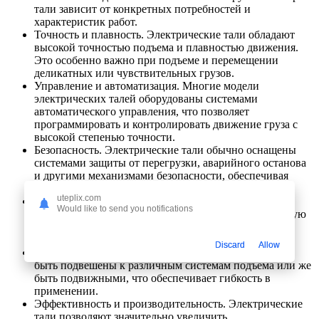
тали зависит от конкретных потребностей и
характеристик работ.
Точность и плавность. Электрические тали обладают
высокой точностью подъема и плавностью движения.
Это особенно важно при подъеме и перемещении
деликатных или чувствительных грузов.
Управление и автоматизация. Многие модели
электрических талей оборудованы системами
автоматического управления, что позволяет
программировать и контролировать движение груза с
высокой степенью точности.
Безопасность. Электрические тали обычно оснащены
системами защиты от перегрузки, аварийного останова
и другими механизмами безопасности, обеспечивая
защиту оператора и окружающей среды.
uteplix.com
Применение. Электрические тали используются в
Would like to send you notifications
различных областях, включая производство, складскую
логистику, строительство, автомобильную
промышленность и многое другое.
Discard
Allow
Мобильность. Некоторые электрические тали могут
быть подвешены к различным системам подъема или же
быть подвижными, что обеспечивает гибкость в
применении.
Эффективность и производительность. Электрические
тали позволяют значительно увеличить