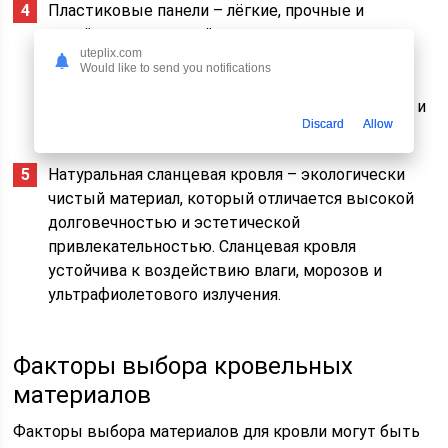
Пластиковые панели – лёгкие, прочные и
устойчивые к воздействию влаги и
uteplix.com
ультрафиолетового излучения. Они обладают
Would like to send you notifications
хорошими звукоизоляционными свойствами и
могут быть использованы как для скатных, так и
Discard
Allow
плоских кровель.
Натуральная сланцевая кровля – экологически
чистый материал, который отличается высокой
долговечностью и эстетической
привлекательностью. Сланцевая кровля
устойчива к воздействию влаги, морозов и
ультрафиолетового излучения.
Факторы выбора кровельных
материалов
Факторы выбора материалов для кровли могут быть