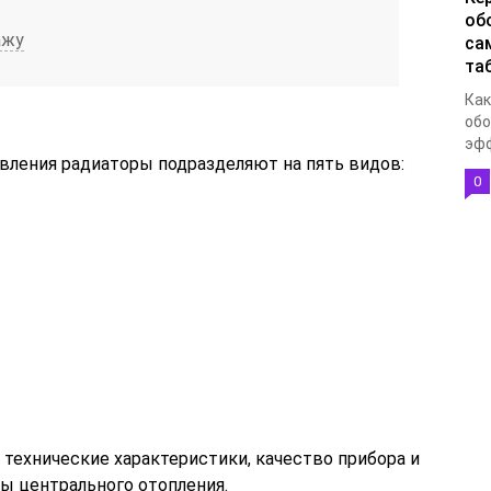
об
ажу
са
та
Как
обо
эфф
овления радиаторы подразделяют на пять видов:
0
технические характеристики, качество прибора и
ы центрального отопления.