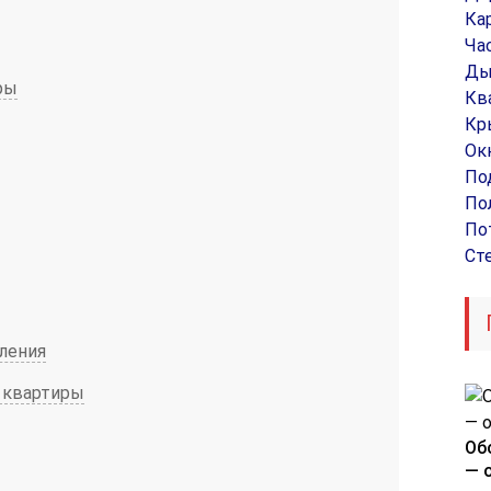
Ка
Ча
Ды
ры
Кв
Кр
Ок
По
По
По
Ст
ления
 квартиры
Об
— 