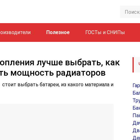
оизводители
Полезное
ГОСТы и СНИПы
опления лучше выбрать, как
ать мощность радиаторов
 стоит выбрать батареи, из какого материала и
Га
Ба
Тр
Ба
Па
Да
Дв
Де