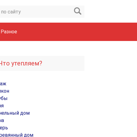
Разное
Что утепляем?
раж
лкон
убы
ня
нельный дом
ча
ерь
ревянный дом