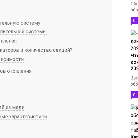
Обо
обо
0
ительную систему
опительной системы
опления
иаторов и количество секций?
Чт
висимости
ко
20
ов отопления
Воп
обо
0
ей из меди
ные характеристики
Ке