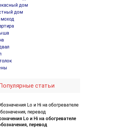
ркасный дом
стный дом
моход
артира
ыша
на
двал
л
толок
ены
Популярные статьи
означения Lo и Hi на обогревателе
обозначения, перевод