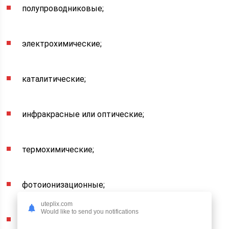
полупроводниковые;
электрохимические;
каталитические;
инфракрасные или оптические;
термохимические;
фотоионизационные;
uteplix.com
Would like to send you notifications
линейные.