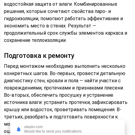
водостойкая защита от влаги. Комбинированные
решения, которые сочетают свойства паро- и
гидроизоляции, помогают работать эффективнее и
экономить место в стенах. Результат —
продолжительный срок службы элементов каркаса и
сохранение теплоизоляции.
Подготовка к ремонту
Перед монтажом необходимо выполнить несколько
конкретных шагов. Во-первых, провести детальную
диагностику стен, кровли и пола — найти участки с
повреждениями, протечками и признаками плесени.
Во-вторых, обеспечить просушку и устранение
источника влаги: устранить протечки, зафиксировать
крышу или водосток, проветривать помещения. В-
третьих, разобрать и подготовить поверхности к
монтажу Изоспана: очистить льняной,
uteplix.com
оштукатуренный или дерево-волоконный слой от
Would like to send you notifications