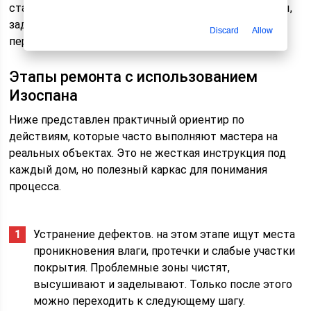
старой изоляции, снять отслаивающиеся фрагменты,
заделать трещины. Только после этого можно
Discard
Allow
переходить к основным операциям по монтажу.
Этапы ремонта с использованием
Изоспана
Ниже представлен практичный ориентир по
действиям, которые часто выполняют мастера на
реальных объектах. Это не жесткая инструкция под
каждый дом, но полезный каркас для понимания
процесса.
Устранение дефектов. на этом этапе ищут места
проникновения влаги, протечки и слабые участки
покрытия. Проблемные зоны чистят,
высушивают и заделывают. Только после этого
можно переходить к следующему шагу.