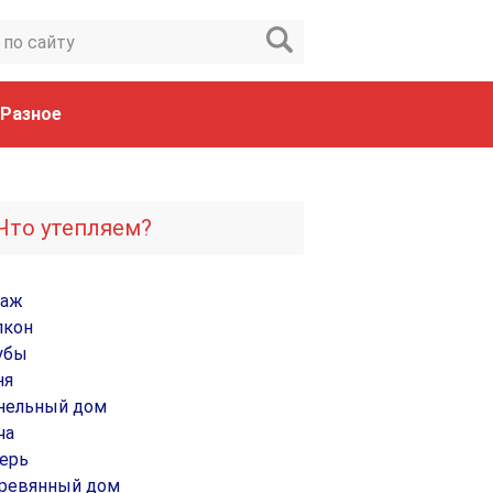
Разное
Что утепляем?
раж
лкон
убы
ня
нельный дом
ча
ерь
ревянный дом