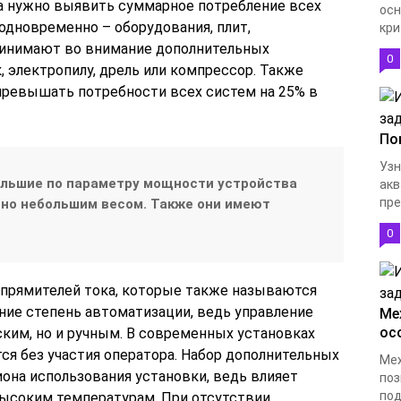
а нужно выявить суммарное потребление всех
осн
одновременно – оборудования, плит,
кри
ринимают во внимание дополнительных
0
, электропилу, дрель или компрессор. Также
превышать потребности всех систем на 25% в
По
Узн
ольшие по параметру мощности устройства
акв
пре
но небольшим весом. Также они имеют
0
прямителей тока, которые также называются
ие степень автоматизации, ведь управление
Ме
ос
ким, но и ручным. В современных установках
я без участия оператора. Набор дополнительных
Мех
она использования установки, ведь влияет
поз
под
высоким температурам. При отсутствии