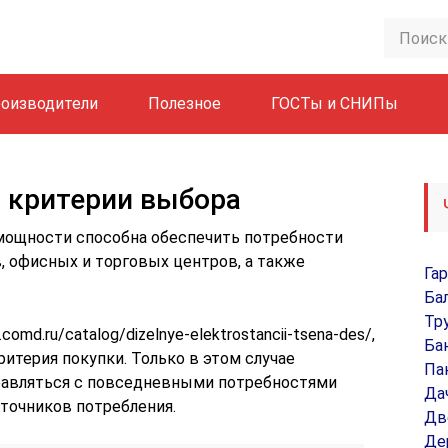
оизводители
Полезное
ГОСТы и СНИПы
 критерии выбора
мощности способна обеспечить потребности
, офисных и торговых центров, а также
Га
Ба
Тр
md.ru/catalog/dizelnye-elektrostancii-tsena-des/,
Ба
итерия покупки. Только в этом случае
Па
равляться с повседневными потребностями
Да
сточников потребления.
Дв
Де