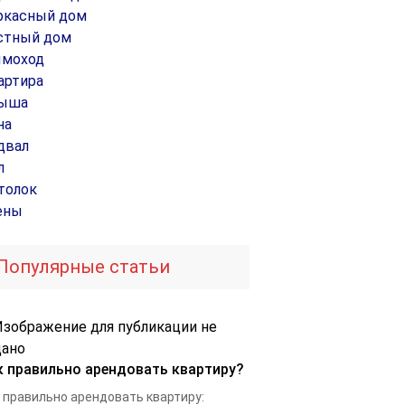
ркасный дом
стный дом
моход
артира
ыша
на
двал
л
толок
ены
Популярные статьи
к правильно арендовать квартиру?
 правильно арендовать квартиру: