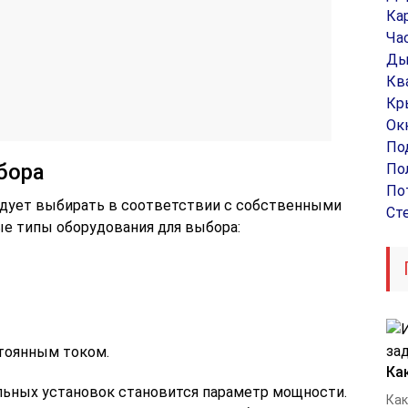
Ка
Ча
Ды
Кв
Кр
Ок
По
бора
По
По
едует выбирать в соответствии с собственными
Ст
е типы оборудования для выбора:
тоянным током.
Ка
ьных установок становится параметр мощности.
Как