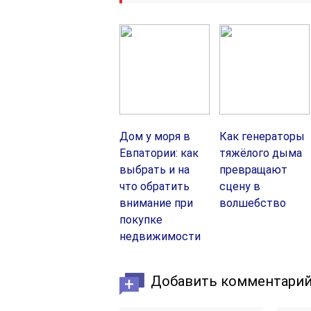
Дом у моря в
Как генераторы
Евпатории: как
тяжёлого дыма
выбрать и на
превращают
что обратить
сцену в
внимание при
волшебство
покупке
недвижимости
Добавить комментари