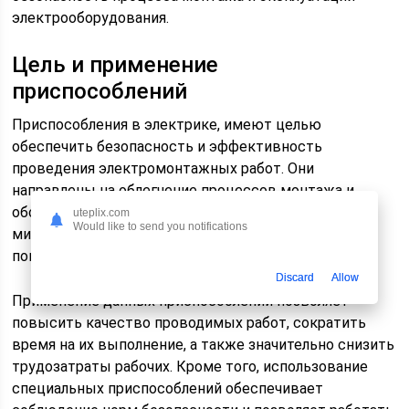
электрооборудования.
Цель и применение
приспособлений
Приспособления в электрике, имеют целью
обеспечить безопасность и эффективность
проведения электромонтажных работ. Они
направлены на облегчение процессов монтажа и
обслуживания электрооборудования, а также на
uteplix.com
Would like to send you notifications
минимизацию рисков возникновения аварий и
повреждений оборудования.
Discard
Allow
Применение данных приспособлений позволяет
повысить качество проводимых работ, сократить
время на их выполнение, а также значительно снизить
трудозатраты рабочих. Кроме того, использование
специальных приспособлений обеспечивает