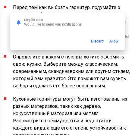
Перед тем как выбрать гарнитур, подумайте о
том, какую функциональность он должен
uteplix.com
предоставлять. Нужно ли вам много шкафов для
Would like to send you notifications
хранения посуды или вы предпочитаете
организацию открытых полочек? Учтите размеры
Discard
Allow
и форму вашей кухни.
Определите в каком стиле вы хотите оформить
свою кухню. Выберите между классическим,
современным, скандинавским или другим стилем,
который вам нравится. Это поможет вам сузить
выбор и сделать его более осознанным.
Кухонные гарнитуры могут быть изготовлены из
разных материалов, таких как дерево,
искусственный материал или металл.
Рассмотрите преимущества и недостатки
каждого вида, а еще его степень устойчивости к