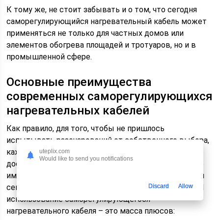
К тому же, не стоит забывать и о том, что сегодня
саморегулирующийся нагревательный кабель может
применяться не только для частных домов или
элементов обогрева площадей и тротуаров, но и в
промышленной сфере.
Основные преимущества
современных саморегулирующихся
нагревательных кабелей
Как правило, для того, чтобы не пришлось
испытывать разочарований от собственного выбора,
каждому потребителю необходимо заранее и
uteplix.com
Would like to send you notifications
достаточно внимательно ознакомиться с тем, какие
именно достоинства и положительные особенности
Discard
Allow
сегодня могут представлять то или иное решение. И
использование саморегулирующегося
нагревательного кабеля – это масса плюсов: